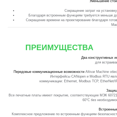
Уменьшение стои
Сокращение затрат на установк
Благодаря встроенным функциям требуется меньше до
Сокращение времени на проектирование благодаря готов
Mac
ПРЕИМУЩЕСТВА
Два конструктивных и
для встраива
Передовые коммуникационные возможности
Altivar Machine обе
Интерфейсы CANopen и Modbus RTU явля
коммуникации: Ethernet, Modbus TCP, EtherNet/IP,
Защищ
Все печатные платы имеют покрытие, соответствующее МЭК 60721-
60°C без необходимо
Встроенные
Комплексное предложение по встроенным функциям безопасност