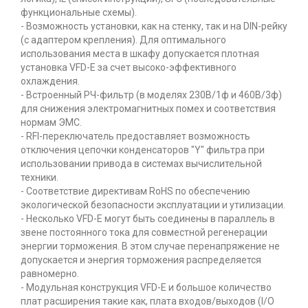
функциональные схемы).
- Возможность установки, как на стенку, так и на DIN-рейку
(с адаптером крепления). Для оптимального
использования места в шкафу допускается плотная
установка VFD-E за счет высоко-эффективного
охлаждения.
- Встроенный РЧ-фильтр (в моделях 230В/1ф и 460В/3ф)
для снижения электромагнитных помех и соответствия
нормам ЭМС.
- RFI-переключатель предоставляет возможность
отключения цепочки конденсаторов "Y" фильтра при
использовании привода в системах вычислительной
техники.
- Соответствие директивам RoHS по обеспечению
экологической безопасности эксплуатации и утилизации.
- Несколько VFD-E могут быть соединены в параллель в
звене постоянного тока для совместной регенерации
энергии торможения. В этом случае перенапряжение не
допускается и энергия торможения распределяется
равномерно.
- Модульная конструкция VFD-E и большое количество
плат расширения такие как, плата входов/выходов (I/O