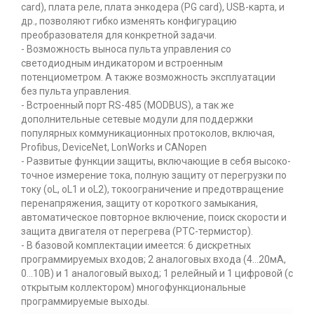
card), плата реле, плата энкодера (PG card), USB-карта, и
др., позволяют гибко изменять конфигурацию
преобразователя для конкретной задачи.
- Возможность выноса пульта управления со
светодиодным индикатором и встроенным
потенциометром. А также возможность эксплуатации
без пульта управления.
- Встроенный порт RS-485 (MODBUS), а так же
дополнительные сетевые модули для поддержки
популярных коммуникационных протоколов, включая,
Profibus, DeviceNet, LonWorks и CANopen
- Развитые функции защиты, включающие в себя высоко-
точное измерение тока, полную защиту от перегрузки по
току (oL, oL1 и oL2), токоограничение и предотвращение
перенапряжения, защиту от короткого замыкания,
автоматическое повторное включение, поиск скорости и
защита двигателя от перегрева (PTC-термистор).
- В базовой комплектации имеется: 6 дискретных
программируемых входов; 2 аналоговых входа (4...20мА,
0...10В) и 1 аналоговый выход; 1 релейный и 1 цифровой (с
открытым коллектором) многофункциональные
программируемые выходы.