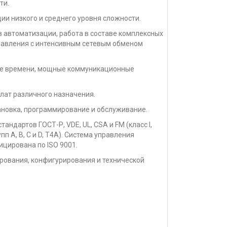
ти.
уль расширения 5
ии низкого и среднего уровня сложности.
в автоматизации, работа в составе комплексных
уль расширения 6
равления с интенсивным сетевым обменом
бе времени, мощные коммуникационные
уль расширения 7
плат различного назначения.
ановка, программирование и обслуживание.
уль расширения 8
андартов ГОСТ-Р, VDE, UL, CSA и FM (класс I,
пп A, B, C и D, T4A). Система управления
цирована по ISO 9001.
рования, конфигурирования и технической