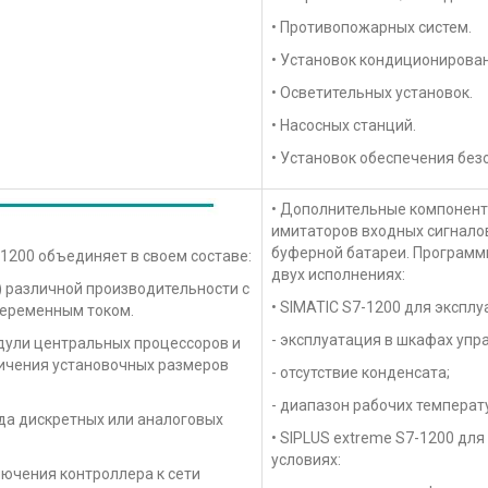
• Противопожарных систем.
• Установок кондиционирован
• Осветительных установок.
• Насосных станций.
• Установок обеспечения без
• Дополнительные компоненты
имитаторов входных сигнало
буферной батареи. Программ
200 объединяет в своем составе:
двух исполнениях:
) различной производительности с
• SIMATIC S7-1200 для экспл
переменным током.
- эксплуатация в шкафах упр
одули центральных процессоров и
личения установочных размеров
- отсутствие конденсата;
- диапазон рабочих температу
ода дискретных или аналоговых
• SIPLUS extreme S7-1200 д
условиях:
ючения контроллера к сети