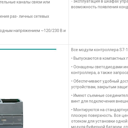
- эксплуатация в шкафах упр
тельные каналы связи или
возможность появления конд
ения раз- личных сетевых
входным напряжением ~120/230 В и
Все модули контроллера S7-1
• Выпускаются в компактных 
• Оснащены светодиодами ин
контроллера, а также запрос
• Обеспечивают удобный дос
устройствам, закрытым защи
• Имеют съемные соединител
винт для подключения внешн
• Монтируются на стандартну
плоскую поверхность. Все ц
отсеком для установки одно
модуля буферной батареи, от