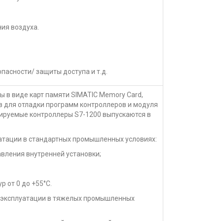
ия воздуха.
опасности/ защиты доступа и т.д.
 в виде карт памяти SIMATIC Memory Card,
в для отладки программ контроллеров и модуля
ируемые контроллеры S7-1200 выпускаются в
уатации в стандартных промышленных условиях:
авления внутренней установки;
р от 0 до +55°С.
ля эксплуатации в тяжелых промышленных