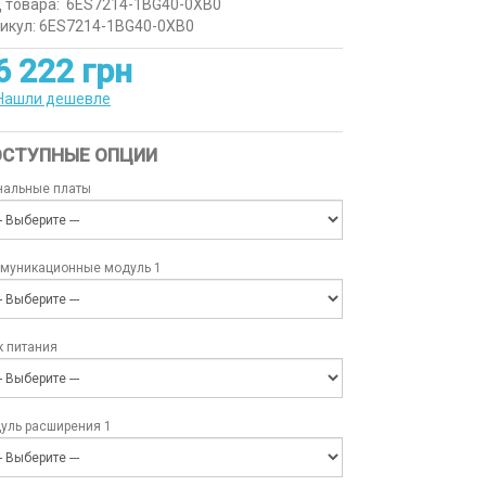
 товара:
6ES7214-1BG40-0XB0
икул: 6ES7214-1BG40-0XB0
6 222 грн
Нашли дешевле
СТУПНЫЕ ОПЦИИ
нальные платы
муникационные модуль 1
к питания
уль расширения 1