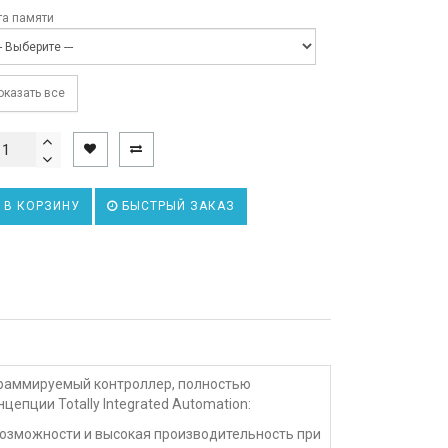
та памяти
муникационные модуль 2
оказать все
уль расширения 2
В КОРЗИНУ
БЫСТРЫЙ ЗАКАЗ
муникационные модуль 3
уль расширения 3
раммируемый контроллер, полностью
уль расширения 4
епции Totally Integrated Automation:
озможности и высокая производительность при