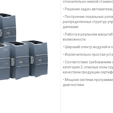
относительно низкой стоимос
Мод
• Решение задач автоматизац
• Построение локальных узло
Мод
распределенных структур уп
данными.
• Работа в реальном масшта
Мод
возможности.
• Широкий спектр модулей и 
• Исключительно простая уст
Мод
• Соответствие требованиям ст
категория 2; опасные зоны гру
качеством продукции сертифи
• Мощная система программи
диагностики.