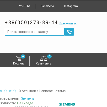
YouTube
FaceBook
Instagram
+38(050)273-89-44
Все номера
0
0
Корзина
Сравнение
0 отзывов
Написать отзыв
/
изводитель:
Siemens
тупность:
На складе