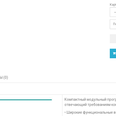
Кар
Ком
П
Мод
Ком
 (0)
Мод
Компактный модульный прог
Мод
отвечающий требованиям конц
• Широкие функциональные в