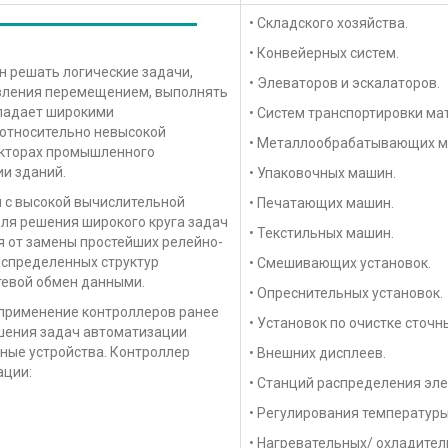
• Складского хозяйства.
• Конвейерных систем.
 решать логические задачи,
• Элеваторов и эскалаторов.
авления перемещением, выполнять
ладает широкими
• Систем транспортировки ма
относительно невысокой
• Металлообрабатывающих м
екторах промышленного
ии зданий.
• Упаковочных машин.
 с высокой вычислительной
• Печатающих машин.
ля решения широкого круга задач
• Текстильных машин.
я от замены простейших релейно-
аспределенных структур
• Смешивающих установок.
тевой обмен данными.
• Опреснительных установок.
 применение контроллеров ранее
• Установок по очистке сточн
шения задач автоматизации
ные устройства. Контроллер
• Внешних дисплеев.
ации:
• Станций распределения эле
• Регулирования температур
• Нагревательных/ охладител