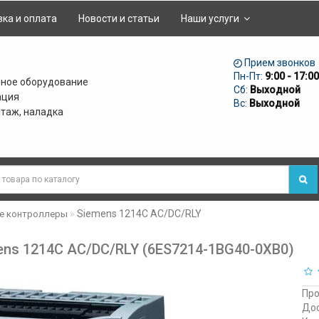
ка и оплата
Новости и статьи
Наши услуги
Прием звонков
Пн-Пт:
9:00 - 17:00
ное оборудование
Сб:
Выходной
ация
Вс:
Выходной
нтаж, наладка
Siemens 1214C AC/DC/RLY
 контроллеры
s 1214C AC/DC/RLY (6ES7214-1BG40-0XB0)
Про
Дос