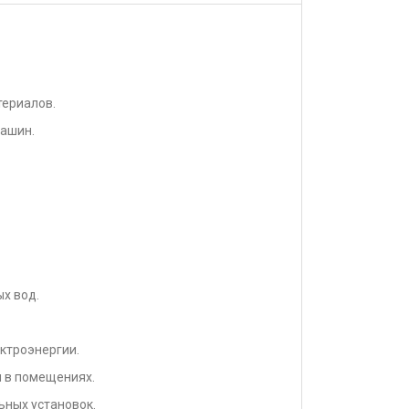
териалов.
ашин.
ых вод.
ктроэнергии.
ы в помещениях.
ьных установок.