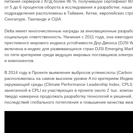
питания серверов с КПД более 96 %, получившую сертификат 80 
от 5 до 6 процентов оборота в исследования и разработки; наш
подразделения расположены в Тайване, Китае, европейских стр
Сингапуре, Таиланде и США.
Delta имеет многочисленные награды за инновационные разраб
социальную ответственность. Начиная с 2011 года, она ежегодн
престижного мирового индекса устойчивости Доу-Джонса (DJSI Wor
включена в индекс для развивающихся стран DJSI Emerging Mar
по пяти критериям среди ведущих мировых поставщиков электр
и компонентов.
В 2014 году в Проекте выявления выбросов углекислоты (Carbon D
расположилась на самом высоком уровне A по критериям Индек
окружающей среды (Climate Performance Leadership Index, CPLI)
занесенной в CPLI из участвующих в проекте около 2 тыс. компа
твердо намерена продолжать разработку технологий и решений,
последствий глобального потепления и повышение качества жиз