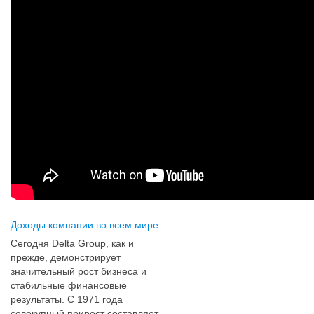
Доходы компании во всем мире
Сегодня Delta Group, как и
прежде, демонстрирует
значительный рост бизнеса и
стабильные финансовые
результаты. С 1971 года
совокупный прирост составляет