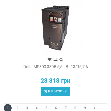
Delta MS300 380В 5,5 кВт 13/15,7 А
23 318 грн
В КОРЗИНУ
1
2
3
4
5
6
7
8
9
>